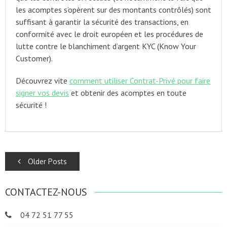
les acomptes s’opèrent sur des montants contrôlés) sont
suffisant à garantir la sécurité des transactions, en
conformité avec le droit européen et les procédures de
lutte contre le blanchiment d’argent KYC (Know Your
Customer).
Découvrez vite
comment utiliser Contrat-Privé pour faire
signer vos devis
et obtenir des acomptes en toute
sécurité !
POSTS
Older Posts
NAVIGATION
CONTACTEZ-NOUS
04 72 51 77 55